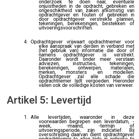
onderzoek te doen naar, eventuele
onjuistheden in de opdracht, gebreken en
ongeschiktheid van zaken afkomstig van
opdrachtgever en fouten of gebreken in
door opdrachtgever verstrekte plannen,
tekeningen, berekeningen, bestekken of
uitvoeringsvoorschriften.
Opdrachtgever vrijwaart opdrachtnemer voor
elke aanspraak van derden in verband met
(het gebruik van) informatie die door of
namens opdrachtgever is verstrekt.
Daaronder wordt onder meer verstaan
adviezen, instructies, tekeningen,
berekeningen, ontwerpen, materialen,
merken, monsters en modellen.
Opdrachtgever zal alle schade die
opdrachtnemer lijdt vergoeden. Hieronder
vallen ook de volledige kosten van verweer.
Artikel 5: Levertijd
Alle levertijden, waaronder in deze
voorwaarden begrepen een leverdatum, -
week, -maand, -termijn of
uitvoeringsperiode, zijn indicatief. Bij
overschrijding daarvan dient opdrachtgever
opdrachtnemer te allen tijde in gebreke te