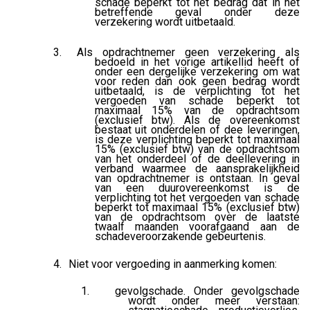
schade beperkt tot het bedrag dat in het
betreffende geval onder deze
verzekering wordt uitbetaald.
Als opdrachtnemer geen verzekering als
bedoeld in het vorige artikellid heeft of
onder een dergelijke verzekering om wat
voor reden dan ook geen bedrag wordt
uitbetaald, is de verplichting tot het
vergoeden van schade beperkt tot
maximaal 15% van de opdrachtsom
(exclusief btw). Als de overeenkomst
bestaat uit onderdelen of dee leveringen,
is deze verplichting beperkt tot maximaal
15% (exclusief btw) van de opdrachtsom
van het onderdeel of de deellevering in
verband waarmee de aansprakelijkheid
van opdrachtnemer is ontstaan. In geval
van een duurovereenkomst is de
verplichting tot het vergoeden van schade
beperkt tot maximaal 15% (exclusief btw)
van de opdrachtsom over de laatste
twaalf maanden voorafgaand aan de
schadeveroorzakende gebeurtenis.
Niet voor vergoeding in aanmerking komen:
gevolgschade. Onder gevolgschade
wordt onder meer verstaan: