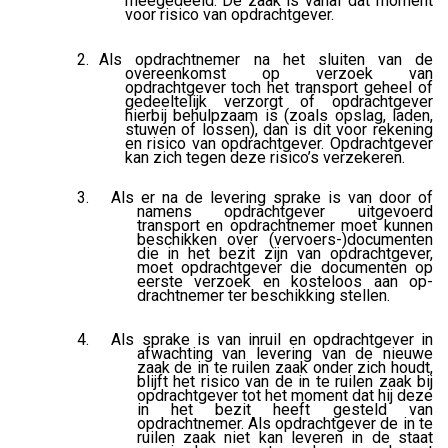
meegedeeld. De zaak is vanaf dat moment
voor risico van opdrachtgever.
Als opdrachtnemer na het sluiten van de
overeenkomst op verzoek van
opdrachtgever toch het transport geheel of
gedeeltelijk verzorgt of opdrachtgever
hierbij behulpzaam is (zoals opslag, laden,
stuwen of lossen), dan is dit voor rekening
en risico van opdrachtgever. Opdrachtgever
kan zich tegen deze risico’s verzekeren.
Als er na de levering sprake is van door of
namens opdrachtgever uitgevoerd
transport en opdrachtnemer moet kunnen
beschikken over (vervoers-)documenten
die in het bezit zijn van opdrachtgever,
moet opdrachtgever die documenten op
eerste verzoek en kosteloos aan op-
drachtnemer ter beschikking stellen.
Als sprake is van inruil en opdrachtgever in
afwachting van levering van de nieuwe
zaak de in te ruilen zaak onder zich houdt,
blijft het risico van de in te ruilen zaak bij
opdrachtgever tot het moment dat hij deze
in het bezit heeft gesteld van
opdrachtnemer. Als opdrachtgever de in te
ruilen zaak niet kan leveren in de staat