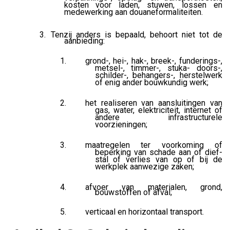
kosten voor laden, stuwen, lossen en
medewerking aan douaneformaliteiten.
Tenzij anders is bepaald, behoort niet tot de
aanbieding:
grond-, hei-, hak-, breek-, funderings-,
metsel-, timmer-, stuka- doors-,
schilder-, behangers-, herstelwerk
of enig ander bouwkundig werk;
het realiseren van aansluitingen van
gas, water, elektriciteit, internet of
andere infrastructurele
voorzieningen;
maatregelen ter voorkoming of
beperking van schade aan of dief-
stal of verlies van op of bij de
werkplek aanwezige zaken;
afvoer van materialen, grond,
bouwstoffen of afval;
verticaal en horizontaal transport.