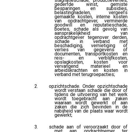
stagnatieschade, productieverlies,
gederfde winst, gemiste
besparingen en subsidies,
belastingnadelen, vergeefs
gemaakte kosten, interne kosten
van opdrachtgever, verminerde
goodwill en reputatieschade,
boetes, schade als gevolg van
aansprakelijkheid van
opdrachtgever tegenover derden,
schade in verband met
beschadiging, vernietiging of
verlies van gegevens of
documenten, transportkosten en
reis- en verblijfkosten,
opslagkosten, kosten voor
vervangend materieel en
arbeidskrachten en kosten in
verband met terugroepacties;
opzichtschade. Onder opzichtschade
wordt verstaan schade die door of
tijdens de uitvoering van het werk
wordt toegebracht aan zaken
waaraan wordt gewerkt of aan
zaken die zich bevinden in de
nabijheid van de plaats waar wordt
gewerkt;
schade aan of veroorzaakt door of
met aan opdrachtnemer ter