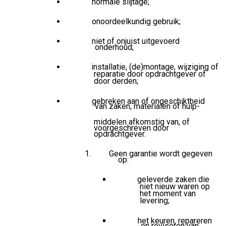
normale slijtage;
onoordeelkundig gebruik;
niet of onjuist uitgevoerd
onderhoud;
installatie, (de)montage, wijziging of
reparatie door opdrachtgever of
door derden;
gebreken aan of ongeschiktheid
van zaken, materialen of hulp-
middelen afkomstig van, of
voorgeschreven door
opdrachtgever.
Geen garantie wordt gegeven
op:
geleverde zaken die
niet nieuw waren op
het moment van
levering;
het keuren, repareren
en reviseren van