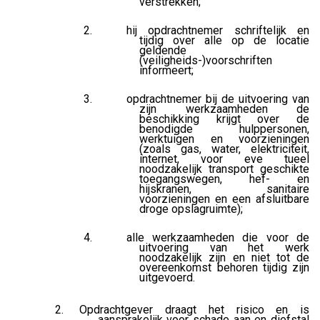
verstrekken;
hij opdrachtnemer schriftelijk en
tijdig over alle op de locatie
geldende
(veiligheids-)voorschriften
informeert;
opdrachtnemer bij de uitvoering van
zijn werkzaamheden de
beschikking krijgt over de
benodigde hulppersonen,
werktuigen en voorzieningen
(zoals gas, water, elektriciteit,
internet, voor eve tueel
noodzakelijk transport geschikte
toegangswegen, hef- en
hijskranen, sanitaire
voorzieningen en een afsluitbare
droge opslagruimte);
alle werkzaamheden die voor de
uitvoering van het werk
noodzakelijk zijn en niet tot de
overeenkomst behoren tijdig zijn
uitgevoerd.
Opdrachtgever draagt het risico en is
aansprakelijk voor schade aan en diefstal