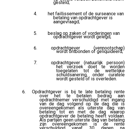
gesteld;
het faillissement of de surseance van
betaling van opdrachtgever is
aangevraagd;
beslag op zaken of vorderingen van
opdrachtgever wordt gelegd;
opdrachtgever (vennootschap)
wordt ontbonden of geliquideerd;
opdrachtgever (natuurlijk persoon)
het verzoek doet te worden
toegelaten tot de wettelijke
schuldsanering, onder curatele
wordt gesteld of is overleden.
Opdrachtgever is bij te late betaling rente
over het te betalen bedrag aan
opdrachtnemer verschuldigd met ingang
van de dag volgend op de dag die is
overeengekomen als uiterste dag van
betaling tot en met de dag waarop
opdrachtgever de betaling heeft voldaan.
Als partijen geen uiterste dag van betaling
zijn overeengekomen is de rente
verschuldigd vanaf 30 dagen na