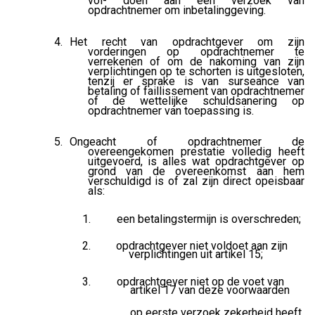
vol- doen aan een verzoek van
opdrachtnemer om inbetalinggeving.
Het recht van opdrachtgever om zijn
vorderingen op opdrachtnemer te
verrekenen of om de nakoming van zijn
verplichtingen op te schorten is uitgesloten,
tenzij er sprake is van surseance van
betaling of faillissement van opdrachtnemer
of de wettelijke schuldsanering op
opdrachtnemer van toepassing is.
Ongeacht of opdrachtnemer de
overeengekomen prestatie volledig heeft
uitgevoerd, is alles wat opdrachtgever op
grond van de overeenkomst aan hem
verschuldigd is of zal zijn direct opeisbaar
als:
een betalingstermijn is overschreden;
opdrachtgever niet voldoet aan zijn
verplichtingen uit artikel 15;
opdrachtgever niet op de voet van
artikel 17 van deze voorwaarden
op eerste verzoek zekerheid heeft