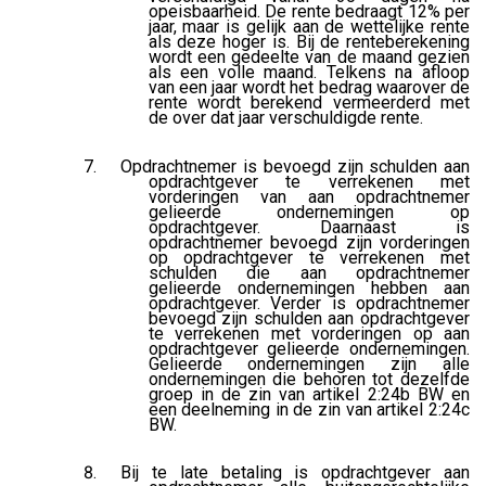
opeisbaarheid. De rente bedraagt 12% per
jaar, maar is gelijk aan de wettelijke rente
als deze hoger is. Bij de renteberekening
wordt een gedeelte van de maand gezien
als een volle maand. Telkens na afloop
van een jaar wordt het bedrag waarover de
rente wordt berekend vermeerderd met
de over dat jaar verschuldigde rente.
Opdrachtnemer is bevoegd zijn schulden aan
opdrachtgever te verrekenen met
vorderingen van aan opdrachtnemer
gelieerde ondernemingen op
opdrachtgever. Daarnaast is
opdrachtnemer bevoegd zijn vorderingen
op opdrachtgever te verrekenen met
schulden die aan opdrachtnemer
gelieerde ondernemingen hebben aan
opdrachtgever. Verder is opdrachtnemer
bevoegd zijn schulden aan opdrachtgever
te verrekenen met vorderingen op aan
opdrachtgever gelieerde ondernemingen.
Gelieerde ondernemingen zijn alle
ondernemingen die behoren tot dezelfde
groep in de zin van artikel 2:24b BW en
een deelneming in de zin van artikel 2:24c
BW.
Bij te late betaling is opdrachtgever aan