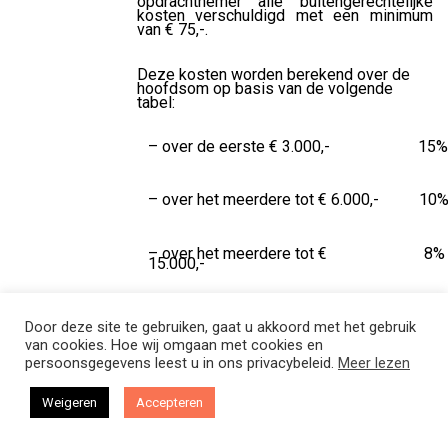
opdrachtnemer alle buitengerechtelijke
kosten verschuldigd met een minimum
van € 75,-.
Deze kosten worden berekend over de
hoofdsom op basis van de volgende
tabel:
– over de eerste € 3.000,-
15
– over het meerdere tot € 6.000,-
10
– over het meerdere tot €
8%
15.000,-
– over het meerdere tot €
5%
Door deze site te gebruiken, gaat u akkoord met het gebruik
60.000,-
van cookies. Hoe wij omgaan met cookies en
persoonsgegevens leest u in ons privacybeleid.
Meer lezen
– over het meerdere vanaf €
3%
60.000,-
Weigeren
Accepteren