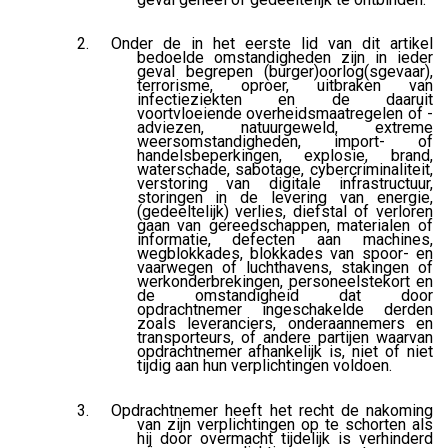
Onder de in het eerste lid van dit artikel
bedoelde omstandigheden zijn in ieder
geval begrepen (burger)oorlog(sgevaar),
terrorisme, oproer, uitbraken van
infectieziekten en de daaruit
voortvloeiende overheidsmaatregelen of -
adviezen, natuurgeweld, extreme
weersomstandigheden, import- of
handelsbeperkingen, explosie, brand,
waterschade, sabotage, cybercriminaliteit,
verstoring van digitale infrastructuur,
storingen in de levering van energie,
(gedeeltelijk) verlies, diefstal of verloren
gaan van gereedschappen, materialen of
informatie, defecten aan machines,
wegblokkades, blokkades van spoor- en
vaarwegen of luchthavens, stakingen of
werkonderbrekingen, personeelstekort en
de omstandigheid dat door
opdrachtnemer ingeschakelde derden
zoals leveranciers, onderaannemers en
transporteurs, of andere partijen waarvan
opdrachtnemer afhankelijk is, niet of niet
tijdig aan hun verplichtingen voldoen.
Opdrachtnemer heeft het recht de nakoming
van zijn verplichtingen op te schorten als
hij door overmacht tijdelijk is verhinderd