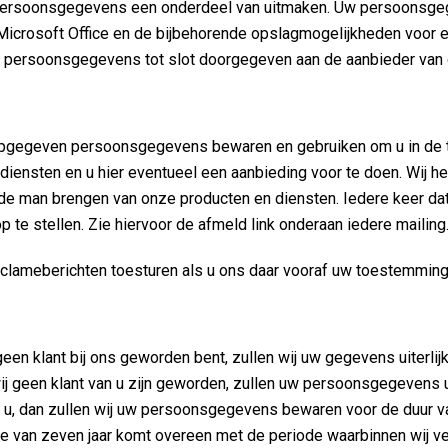
w persoonsgegevens een onderdeel van uitmaken. Uw persoonsge
 Microsoft Office en de bijbehorende opslagmogelijkheden voor 
w persoonsgegevens tot slot doorgegeven aan de aanbieder van 
 u opgegeven persoonsgegevens bewaren en gebruiken om u in de 
iensten en u hier eventueel een aanbieding voor te doen. Wij 
 de man brengen van onze producten en diensten. Iedere keer dat
p te stellen. Zie hiervoor de afmeld link onderaan iedere mailing
n reclameberichten toesturen als u ons daar vooraf uw toestemmin
ns
een klant bij ons geworden bent, zullen wij uw gegevens uiterlijk
ij geen klant van u zijn geworden, zullen uw persoonsgegevens ui
bij u, dan zullen wij uw persoonsgegevens bewaren voor de duur v
e van zeven jaar komt overeen met de periode waarbinnen wij ver