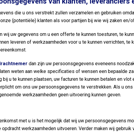
oonsgegevens van klanten, leveranciers
egevens die u ons verstrekt zullen verzamelen en gebruiken omd
 onze (potentiële) klanten als voor partijen bij wie wij zaken en/
en wij uw gegevens om u een offerte te kunnen toesturen, te ku
nnen leveren of werkzaamheden voor u te kunnen verrichten, te ku
vereenkomst.
pdrachtnemer
dan zijn uw persoonsgegevens eveneens noodzakeli
 laten weten aan welke specificaties of wensen een bepaalde zaa
g bij u te kunnen plaatsen, uw facturen te kunnen betalen en vlot
erplicht om ons uw persoonsgegevens te verstrekken. Als u on
oor genoemde werkzaamheden geen uitvoering kunnen geven.
eenkomst met u is het mogelijk dat wij uw persoonsgegevens moe
e opdracht werkzaamheden uitvoeren. Verder maken wij gebruik v